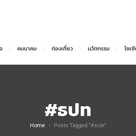
จ
คมนาคม
ท่องเที่ยว
นวัตกรรม
โซเช
#ธปท
Home
Posts Tagged "#ธปท"