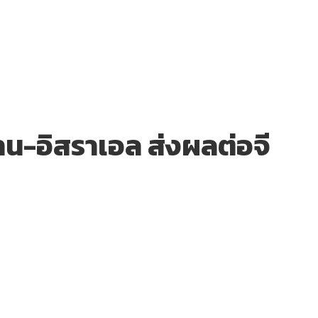
าน-อิสราเอล ส่งผลต่อจี