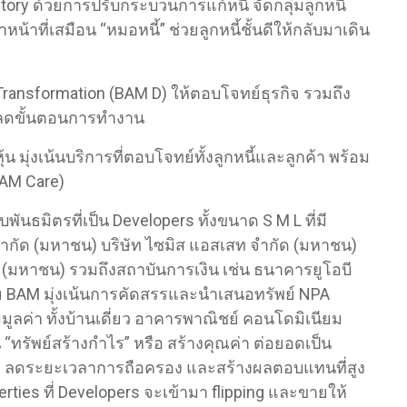
tory ด้วยการปรับกระบวนการแก้หนี้ จัดกลุ่มลูกหนี้
้าที่เสมือน “หมอหนี้” ช่วยลูกหนี้ชั้นดีให้กลับมาเดิน
ansformation (BAM D) ให้ตอบโจทย์ธุรกิจ รวมถึง
อลดขั้นตอนการทำงาน
 มุ่งเน้นบริการที่ตอบโจทย์ทั้งลูกหนี้และลูกค้า พร้อม
BAM Care)
มิตรที่เป็น Developers ทั้งขนาด S M L ที่มี
์ จำกัด (มหาชน) บริษัท ไซมิส แอสเสท จำกัด (มหาชน)
ด (มหาชน) รวมถึงสถาบันการเงิน เช่น ธนาคารยูโอบี
BAM มุ่งเน้นการคัดสรรและนำเสนอทรัพย์ NPA
ูลค่า ทั้งบ้านเดี่ยว อาคารพาณิชย์ คอนโดมิเนียม
็น “ทรัพย์สร้างกำไร” หรือ สร้างคุณค่า ต่อยอดเป็น
นื่อง ลดระยะเวลาการถือครอง และสร้างผลตอบแทนที่สูง
ties ที่ Developers จะเข้ามา flipping และขายให้