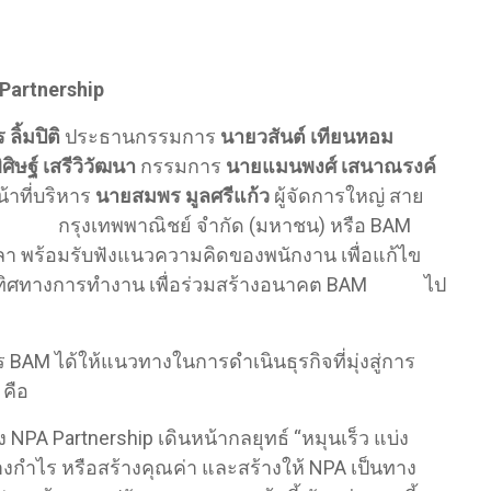
Partnership
ลิ้มปิติ
ประธานกรรมการ
นายวสันต์ เทียนหอม
ศิษฐ์ เสรีวิวัฒนา
กรรมการ
นายแมนพงศ์ เสนาณรงค์
้าที่บริหาร
นายสมพร มูลศรีแก้ว
ผู้จัดการใหญ่ สาย
พย์ กรุงเทพพาณิชย์ จำกัด (มหาชน) หรือ BAM
ขลา พร้อมรับฟังแนวความคิดของพนักงาน เพื่อแก้ไข
ทิศทางการทำงาน เพื่อร่วมสร้างอนาคต BAM ไป
 BAM ได้ให้แนวทางในการดำเนินธุรกิจที่มุ่งสู่การ
 คือ
A Partnership เดินหน้ากลยุทธ์ “หมุนเร็ว แบ่ง
้างกำไร หรือสร้างคุณค่า และสร้างให้ NPA เป็นทาง