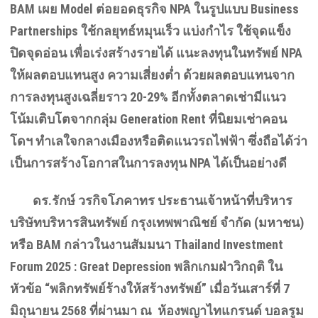
BAM
เผย
Model
ต่อยอดธุรกิจ
NPA
ในรูปแบบ
Business
Partnerships
ใช้กลยุทธ์หมุนเร็ว แบ่งกำไร ใช้จุดแข็ง
ปิดจุดอ่อน เพื่อเร่งสร้างรายได้ แนะลงทุนในทรัพย์
NPA
ให้ผลตอบแทนสูง ความเสี่ยงต่ำ ด้วยผลตอบแทนจาก
การลงทุนสูงเฉลี่ยราว
20-29%
อีกทั้งตลาดเช่ามีแนว
โน้มเติบโตจากกลุ่ม
Generation Rent
ที่นิยมเช่าคอน
โดฯ ทำเลใจกลางเมืองหรือติดแนวรถไฟฟ้า ซึ่งถือได้ว่า
เป็นการสร้างโอกาสในการลงทุน
NPA
ได้เป็นอย่างดี
ดร.รักษ์ วรกิจโภคาทร ประธานเจ้าหน้าที่บริหาร
บริษัทบริหารสินทรัพย์ กรุงเทพพาณิชย์ จำกัด (มหาชน)
หรือ
BAM
กล่าวในงานสัมมนา
Thailand Investment
Forum 2025 : Great Depression
พลิกเกมฝ่าวิกฤติ ใน
หัวข้อ “พลิกทรัพย์ร้างให้สร้างทรัพย์” เมื่อวันเสาร์ที่
7
มิถุนายน
2568
ที่ผ่านมา ณ ห้องพญาไทแกรนด์ บอลรูม