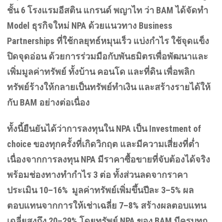
ชั้น
6
โรงแรมอีสติน แกรนด์ พญาไท ว่า
BAM
ได้จัดทำ
Model
ธุรกิจใหม่
NPA
ด้วยแนวทาง
Business
Partnerships
ที่ใช้กลยุทธ์หมุนเร็ว แบ่งกำไร ใช้จุดแข็ง
ปิดจุดอ่อน ด้วยการร่วมมือกับพันธมิตรเพื่อพัฒนาและ
เพิ่มมูลค่าทรัพย์ ทั้งบ้าน คอนโด และที่ดิน เพื่อพลิก
ทรัพย์ร้างให้กลายเป็นทรัพย์ทำเงิน และสร้างรายได้ให้
กับ
BAM
อย่างต่อเนื่อง
ทั้งนี้ยืนยันได้ว่าการลงทุนใน
NPA
เป็น
Investment of
choice
ของทุกครั้งที่เกิดวิกฤต และมีความเสี่ยงที่ต่ำ
เนื่องจากการลงทุน
NPA
มีราคาซื้อขายที่จับต้องได้จริง
พร้อมช่องทางทำกำไร
3
ต่อ ทั้งส่วนลดจากราคา
ประเมิน
10–16%
มูลค่าทรัพย์เพิ่มขึ้นปีละ
3–5%
ผล
ตอบแทนจากการให้เช่าเฉลี่ย
7–8%
สร้างผลตอบแทน
เฉลี่ยสูงถึง
20–29%
โดยทรัพย์
NPA
ของ
BAM
มีครบทุก