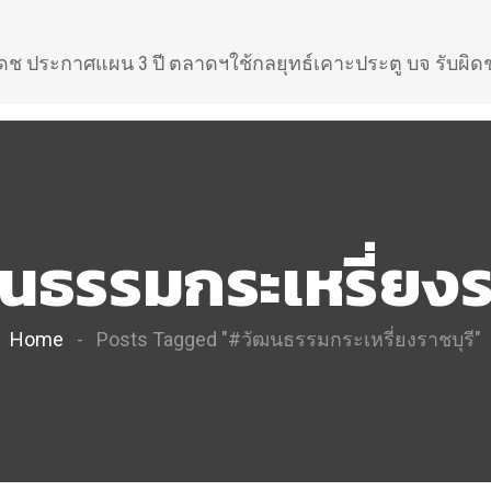
ดช ประกาศแผน 3 ปี ตลาดฯใช้กลยุทธ์เคาะประตู บจ รับผิ
นธรรมกระเหรี่ยงรา
Home
Posts Tagged "#วัฒนธรรมกระเหรี่ยงราชบุรี"