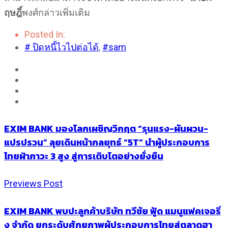
ฤษฎิ์
พงศ์กล่าวเพิ่มเติม
Posted In:
# ปิดหนี้ไวไปต่อได้
,
#sam
EXIM BANK มองโลกเผชิญวิกฤต “รุนแรง-ผันผวน-
แปรปรวน” ลุยเดินหน้ากลยุทธ์ “5T” นำผู้ประกอบการ
ไทยฝ่าภาวะ 3 สูง สู่การเติบโตอย่างยั่งยืน
Previews Post
EXIM BANK พบปะลูกค้าบริษัท ทวีชัย ฟู้ด แมนูแฟคเจอริ่
ง จำกัด ยกระดับศักยภาพผู้ประกอบการไทยสู่ตลาดฮา