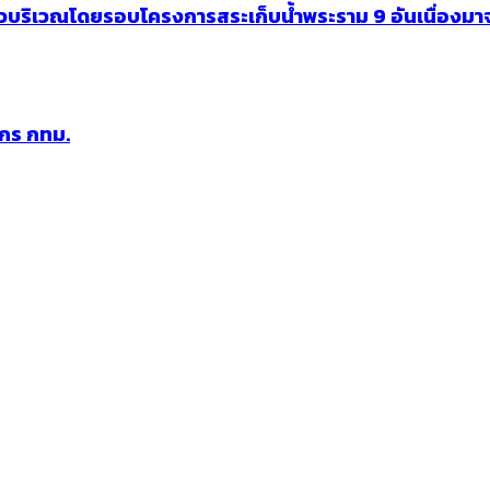
ยวบริเวณโดยรอบโครงการสระเก็บน้ำพระราม 9 อันเนื่องมา
ากร กทม.