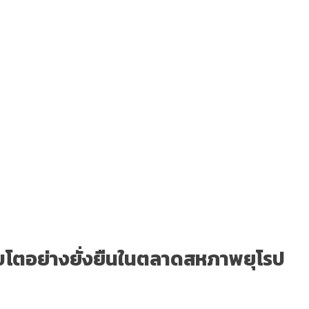
ิบโตอย่างยั่งยืนในตลาดสหภาพยุโรป