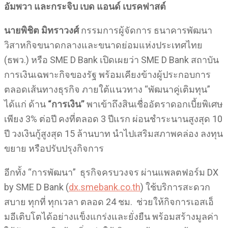
อัมพวา และกระจิบ เบด แอนด์ เบรคฟาสต์
นายพิชิต มิทราวงศ์
กรรมการผู้จัดการ ธนาคารพัฒนา
วิสาหกิจขนาดกลางและขนาดย่อมแห่งประเทศไทย
(ธพว.) หรือ SME D Bank เปิดเผยว่า SME D Bank สถาบัน
การเงินเฉพาะกิจของรัฐ พร้อมเคียงข้างผู้ประกอบการ
ตลอดเส้นทางธุรกิจ ภายใต้แนวทาง “พัฒนาคู่เติมทุน”
ได้แก่ ด้าน
“การเงิน”
พาเข้าถึงสินเชื่ออัตราดอกเบี้ยพิเศษ
เพียง 3% ต่อปี คงที่ตลอด 3 ปีแรก ผ่อนชำระนานสูงสุด 10
ปี วงเงินกู้สูงสุด 15 ล้านบาท นำไปเสริมสภาพคล่อง ลงทุน
ขยาย หรือปรับปรุงกิจการ
อีกทั้ง “การพัฒนา” ธุรกิจครบวงจร ผ่านแพลตฟอร์ม DX
by SME D Bank (
dx.smebank.co.th
) ใช้บริการสะดวก
สบาย ทุกที่ ทุกเวลา ตลอด 24 ชม. ช่วยให้กิจการเอสเอ็
มอีเติบโตได้อย่างแข็งแกร่งและยั่งยืน พร้อมสร้างมูลค่า