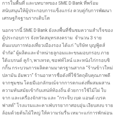
การในพื้นที่ และบทบาทของ SME D Bank ที่พร้อม
สนับสนุนให้ผู้ประกอบการแข็งแกร่ง ควบคู่กับการพัฒนา
เศรษฐกิจฐานรากเติบโต
นอกจากนี้ SME D Bank ยังลงพื้นที่ชื่นชมความสำเร็จของ
ผู้ประกอบการ จังหวัดสมุทรสงคราม จำนวน 3 ราย
ต้นแบบการท่องเที่ยวเมืองรอง ได้แก่ “บริษัท บุญฟู้ดส์
จำกัด” ผู้ผลิตและจำหน่ายลูกอมและขนมอบกรอบ ภาย
ใต้แบรนด์ คูก้า, พาเหรด, ซอฟท์ไลน์ และหนังไก่กรอบชิ
กกิ้น กระบวนการผลิตตามมาตรฐานสากล “ร้านข้าวใหม่
ปลามัน อัมพวา” ร้านอาหารชื่อดังที่ใช้วัตถุดิบคุณภาพดี
จากชุมชน โดยมีเอกลักษณ์จากการตกแต่งที่ผสมผสาน
ความทันสมัยเข้ากับเสน่ห์ท้องถิ่น ด้วยการใช้ไม้ไผ่ ใบ
จาก และเครื่องจักสาน และ “กระจิบ เบด แอนด์ เบรค
ฟาสต์” โรงแรมและคาเฟ่บรรยากาศอบอุ่น เงียบสงบ ราย
ล้อมด้วยต้นไม้ใหญ่ ให้ความร่มรื่น เหมาะแก่การพักผ่อน