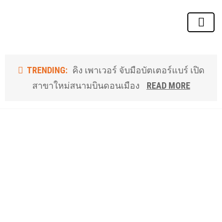
TRENDING:
กบข เน้นทองคำ ปี 68 โต 9%
READ MORE
TRENDING:
คิง เพาเวอร์ จับมือบัตเตอร์แบร์ เปิด
สาขาใหม่สนามบินดอนเมือง
READ MORE
TRENDING:
SAM จับมือ NCB
READ MORE
TRENDING:
กบข ทำถึง ผลตอบแทนปี 68เกือบ 6%
READ MORE
TRENDING:
อัสสเดช ประกาศแผน 3 ปี ตลาดฯใช้
กลยุทธ์เคาะประตู บจ รับผิดชอบ CG
READ MORE