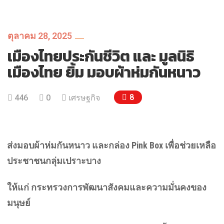
TRENDING:
กบข เน้นทองคำ ปี 68 โต 9%
READ MORE
ตุลาคม 28, 2025
เมืองไทยประกันชีวิต และ มูลนิธิ
เมืองไทย ยิ้ม มอบผ้าห่มกันหนาว
TRENDING:
คิง เพาเวอร์ จับมือบัตเตอร์แบร์ เปิด
สาขาใหม่สนามบินดอนเมือง
READ MORE
8
446
0
เศรษฐกิจ
TRENDING:
SAM จับมือ NCB
READ MORE
TRENDING:
กบข ทำถึง ผลตอบแทนปี 68เกือบ 6%
ส่งมอบผ้าห่มกันหนาว และกล่อง
Pink Box เพื่อช่วยเหลือ
READ MORE
ประชาชนกลุ่มเปราะบาง
ให้แก่ กระทรวงการพัฒนาสังคมและความมั่นคงของ
TRENDING:
อัสสเดช ประกาศแผน 3 ปี ตลาดฯใช้
มนุษย์
กลยุทธ์เคาะประตู บจ รับผิดชอบ CG
READ MORE