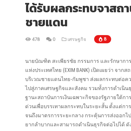
ได้รับผลกระทบจาสถา
TRENDING:
อัสส
ชายแดน
8
478
0
เศรษฐกิจ
TRENDING:
ค
นายบัณฑิต สะเพียรชัย กรรมการ และรักษาการ
แห่งประเทศไทย (EXIM BANK) เปิดเผยว่า จากสถ
บริเวณชายแดนไทย-กัมพูชา ส่งผลกระทบต่อค
ไปสู่ภาคเศรษฐกิจและสังคม รวมทั้งการดำเนินธุ
ฐานะสถาบันการเงินเฉพาะกิจของรัฐภายใต้กา
ด่วนเพื่อบรรเทาผลกระทบในระยะสั้น ตั้งแต่การยื
จนถึงมาตรการระยะกลาง กระตุ้นการส่งออกไปต
TRENDING:
อัสส
ยากลำบากและสามารถดำเนินธุรกิจต่อไปได้ ดังน