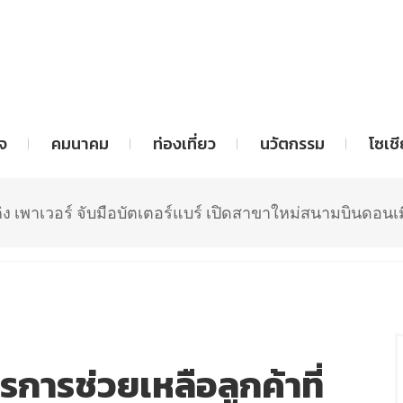
เดช ประกาศแผน 3 ปี ตลาดฯใช้กลยุทธ์เคาะประตู บจ รับผิ
จ
คมนาคม
ท่องเที่ยว
นวัตกรรม
โซเช
TRENDING:
กบข เน้นทองคำ ปี 68 โต 9%
READ MORE
ิง เพาเวอร์ จับมือบัตเตอร์แบร์ เปิดสาขาใหม่สนามบินดอนเ
TRENDING:
SAM จับมือ NCB
READ MORE
TRENDING:
กบข ทำถึง ผลตอบแทนปี 68เกือบ 6%
READ M
รช่วยเหลือลูกค้าที่