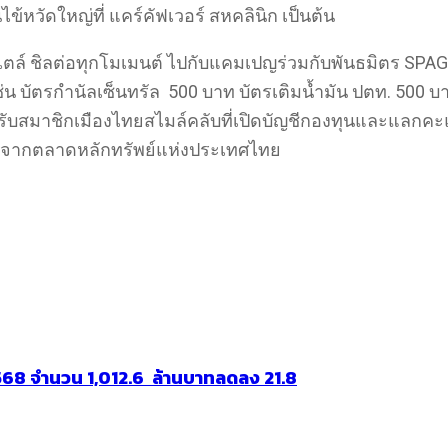
ไข้หวัดใหญ่ที่ แคร์คัฟเวอร์ สหคลินิก เป็นต้น
์สไตล์ ชิลต่อทุกโมเมนต์ ไปกับแคมเปญร่วมกับพันธมิตร S
ทิ เช่น บัตรกำนัลเซ็นทรัล 500 บาท บัตรเติมน้ำมัน ปตท. 5
ับสมาชิกเมืองไทยสไมล์คลับที่เปิดบัญชีกองทุนและแลกคะแนน
) จากตลาดหลักทรัพย์แห่งประเทศไทย
 2568 จำนวน 1,012.6 ล้านบาทลดลง 21.8