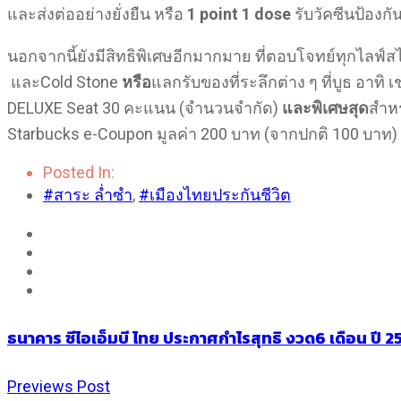
และส่งต่ออย่างยั่งยืน หรือ
1 point 1 dose
รับวัคซีนป้องกัน
นอกจากนี้ยังมีสิทธิพิเศษอีกมากมาย ที่ตอบโจทย์ทุกไลฟ
และCold Stone
หรือ
แลกรับของที่ระลึกต่าง ๆ ที่บูธ อา
DELUXE Seat 30 คะแนน (จำนวนจำกัด)
และพิเศษสุด
สำหร
Starbucks e-Coupon มูลค่า 200 บาท (จากปกติ 100 บาท
Posted In:
#สาระ ล่ำซำ
,
#เมืองไทยประกันชีวิต
ธนาคาร ซีไอเอ็มบี ไทย ประกาศกำไรสุทธิ งวด6 เดือน ปี
Previews Post