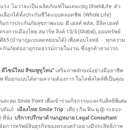
ยแรง ไม่ว่าจะเป็น ผลิตภัณฑ์ในแคมเปญ ShieldLife ตัว
ณเลือกได้ทั้งประกันชีวิตแบบตลอดชีพ (Whole Life)
ิมการประกันภัยสุขภาพแบบ ดี เฮลท์ พลัส, อีลิท เฮลท์
งการเมืองไทย สมาร์ท ลิงค์ 15/3 (Global), ออมทรัพย์
 ดี60, ดี65 (บำนาญแบบลดหย่อนได้) เพื่อตอบโจทย์ ทุกความ
้ยประกันภัยต่ออายุกรมธรรม์ภายในงาน ซึ่งลูกค้าสามารถ
ดีไซน์ใหม่ สีชมพูทูโทน”
เสริมภาพลักษณ์อย่างมืออาชีพ
 ที่ออกแบบได้ตามความต้องการ ในไลฟ์สไตล์ที่เป็นคุณ
สม Smile Point เพื่อเข้าร่วมกิจกรรมและรับสิทธิพิเศษ
ชูปถัมภ์
เมืองไทย
Smile Trip
: เที่ยว กิน ฟิน มู @ ระยอง-
ที่นั่ง
บริการปรึกษาด้านกฎหมาย
Legal Consultant
หารจัดการทรัพย์สินธุรกิจของครอบครัวอย่างมีประสิทธิภาพ