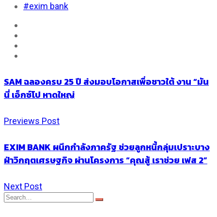
#exim bank
SAM ฉลองครบ 25 ปี ส่งมอบโอกาสเพื่อชาวใต้ งาน “มัน
นี่ เอ็กซ์โป หาดใหญ่
Previews Post
EXIM BANK ผนึกกำลังภาครัฐ ช่วยลูกหนี้กลุ่มเปราะบาง
ฝ่าวิกฤตเศรษฐกิจ ผ่านโครงการ “คุณสู้ เราช่วย เฟส 2”
Next Post