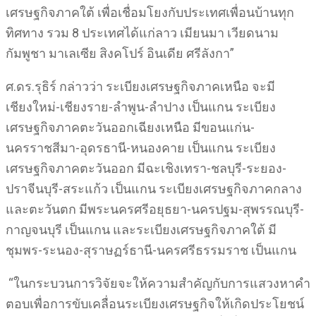
เศรษฐกิจภาคใต้ เพื่อเชื่อมโยงกับประเทศเพื่อนบ้านทุก
ทิศทาง รวม 8 ประเทศได้แก่ลาว เมียนมา เวียดนาม
กัมพูชา มาเลเซีย สิงคโปร์ อินเดีย ศรีลังกา”
ศ.ดร.รุธิร์ กล่าวว่า ระเบียงเศรษฐกิจภาคเหนือ จะมี
เชียงใหม่-เชียงราย-ลำพูน-ลำปาง เป็นแกน ระเบียง
เศรษฐกิจภาคตะวันออกเฉียงเหนือ มีขอนแก่น-
นครราชสีมา-อุดรธานี-หนองคาย เป็นแกน ระเบียง
เศรษฐกิจภาคตะวันออก มีฉะเชิงเทรา-ชลบุรี-ระยอง-
ปราจีนบุรี-สระแก้ว เป็นแกน ระเบียงเศรษฐกิจภาคกลาง
และตะวันตก มีพระนครศรีอยุธยา-นครปฐม-สุพรรณบุรี-
กาญจนบุรี เป็นแกน และระเบียงเศรษฐกิจภาคใต้ มี
ชุมพร-ระนอง-สุราษฏร์ธานี-นครศรีธรรมราช เป็นแกน
“ในกระบวนการวิจัยจะให้ความสำคัญกับการแสวงหาคำ
ตอบเพื่อการขับเคลื่อนระเบียงเศรษฐกิจให้เกิดประโยชน์