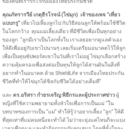
ของคนที่เรารักไว้กับเมืองไทยประกันชีวิต”
คุณภัทรารวีย์ เกตุธีรโรจน์ (ไข่มุก) เจ้าของเพจ “เที่ยว
แบบกรู”
เที่ยวไปเลี้ยงลูกไป กับวิธีสอนลูกให้พร้อมใช้ชีวิต
ในโลกกว้าง คุณแม่เลี้ยงเดี่ยว ที่มีชีวิตเพื่อเป็นทุกอย่าง
ของลูก “ลูกมีเราเป็นโลกทั้งใบ เราเลยอยากดูแลตัวเอง
ให้ดีเพื่ออยู่กับเขาไปนานๆ เลยเริ่มเตรียมอนาคตไว้ให้ลูก
เพื่อเป็นทุนซัปพอร์ตเขาในวันที่เราไม่อยู่ ไข่มุกเลือกสร้าง
ความคุ้มครองเพื่อส่งต่อเป็นทุนให้ลูกได้สานฝันในสิ่งที่
อยากทำในอนาคต ด้วย ShieldLife จากเมืองไทยประกัน
ชีวิตที่ทำให้ไข่มุกได้ชิลกับชีวิตได้อย่างเต็มที่”
และ
ดร.อริสรา กำธรเจริญ พิธีกรและผู้ประกาศข่าว
ผู้
หญิงที่ใช้ความพยายามทั้งหัวใจเพื่อการเป็นแม่ “ใน
บทบาทของการเป็น “แม่” ทำให้รู้ว่าอยากเลี้ยง “ลูก” ให้ดี
ที่สุดเท่าที่แม่คนหนึ่งจะทำได้ ไม่ว่าจะยุ่งแค่ไหนก็จะแบ่ง
เวลาเพื่อดูแล และทำกิจกรรมกับลูกเสมอ โดยที่ตั้งใจจะ