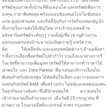
จัดขึ้นเป็นครั้งแรกในโอกาสครบรอบ 25 ปี โดยได้คัด
ทรัพย์คุณภาพ ทั้งบ้าน ที่ดิน คอนโด และทรัพย์เพื่อการ
ลงทุน ราคาพิเศษสุด พร้อมมอบข้อเสนอโปรโมชั่นของ
แถม คูปองส่วนลด และสิทธิ์ลุ้นรับรางวัลกับแคมเปญ อีก
ทั้งภายในงานยังได้เชิญวิทยากรเจ้าของเพจด้าน
อสังหาริมทรัพย์ระดับกูรู รวมทั้งผู้เชี่ยวชาญด้านงาน
ออกแบบตกแต่งบ้าน มาแบ่งปันความรู้ แชร์ความ
คิด ให้เคล็ดลับ และมอบเทคนิคต่าง ๆ ด้านอสังหา
ฯ ทั้งการเลือกซื้อทรัพย์ไปทำกำไร รวมถึงแนวทางการรี
โนเวทที่สามารถเพิ่มมูลค่าทรัพย์ให้สามารถทำราคาได้
น่าพอใจ และ Zone Partner ที่มาเสนอบริการเงื่อนไข
พิเศษสำหรับนักลงทุน ได้ตัดสินใจเลือก และวางแผนการ
ลงทุนกับทรัพย์ BAM เพื่อสร้างประโยชน์และผลตอบแทน
ในธุรกิจอย่างคุ้มค่า ซึ่งมีนักลงทุนให้ ความสนใจ
เข้าร่วมงานเป็นจำนวนมาก เมื่อวันที่ 23 กรกฎาคม ที่
ผ่านมา ณ โรงแรมอีสติน แกรนด์ สาทร กรุงเทพฯ