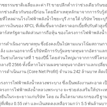
ซธรรมชาติเฉลี่ยและค่า Ft ขายปลีกต่ำกว่าช่วงเดียวกันของป
ากช่วงเดียวกันของปีก่อน โดยมีสาเหตุหลักมาจากการรับรู้
่ไหลผ่านโรงไฟฟ้าพลังน้ำไซยะบุรี ภายใต้ บริษัท ไซยะบุรี 
เงินของ XPCL ที่เพิ่มขึ้นจากอัตราดอกเบี้ยที่ปรับตัวสูง
ลลาร์สหรัฐตามสัดส่วนการถือหุ้น ของโครงการไฟฟ้าพลังน้ำ
ีผลการดำเนินงานขาดทุน ซึ่งยังคงเป็นไปตามแนวโน้มสถาน
แล้ง และนอกจากนี้ บริษัทมีการรับรู้ผลขาดทุนจากอัตราแลกเป
นช่วงไตรมาสที่ 1 ของปีนี้ โดยส่วนใหญ่มาจากการที่โครงกา
งกลางปี 2566 ทั้งนี้หากไม่รวมผลขาดทุนจากอัตราแลกเปลี่ย
ากการดำเนินงาน (Core Net Profit) จำนวน 242 ล้านบาท คิดเ
ครงการไฟฟ้าพลังน้ำหลวงพระบาง ซึ่งเป็นพลังงานสะอาด เป็นม
จ โครงการไฟฟ้าพลังน้ำหลวงพระบาง จะช่วยส่งเสริมให้ประ
ยืนในระยะยาวแก่บริษัท โดย ณ สิ้นไตรมาสแรกของปี ฐาน
ยู่ที่เพียง 0.55 เท่า และเงินสดคงเหลือรวมกว่า 5.5 พันล้านบาท