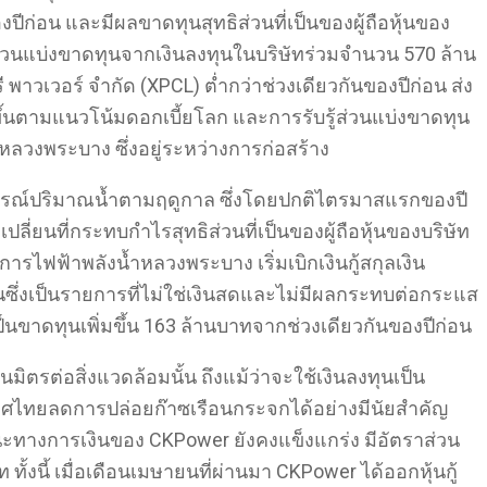
ีก่อน และมีผลขาดทุนสุทธิส่วนที่เป็นของผู้ถือหุ้นของ
ส่วนแบ่งขาดทุนจากเงินลงทุนในบริษัทร่วมจำนวน 570 ล้าน
พาวเวอร์ จำกัด (XPCL) ต่ำกว่าช่วงเดียวกันของปีก่อน ส่ง
ขึ้นตามแนวโน้มดอกเบี้ยโลก และการรับรู้ส่วนแบ่งขาดทุน
หลวงพระบาง ซึ่งอยู่ระหว่างการก่อสร้าง
การณ์ปริมาณน้ำตามฤดูกาล ซึ่งโดยปกติไตรมาสแรกของปี
ลี่ยนที่กระทบกำไรสุทธิส่วนที่เป็นของผู้ถือหุ้นของบริษัท
รไฟฟ้าพลังน้ำหลวงพระบาง เริ่มเบิกเงินกู้สกุลเงิน
นซึ่งเป็นรายการที่ไม่ใช่เงินสดและไม่มีผลกระทบต่อกระแส
ป็นขาดทุนเพิ่มขึ้น 163 ล้านบาทจากช่วงเดียวกันของปีก่อน
ิตรต่อสิ่งแวดล้อมนั้น ถึงแม้ว่าจะใช้เงินลงทุนเป็น
เทศไทยลดการปล่อยก๊าซเรือนกระจกได้อย่างมีนัยสำคัญ
ะทางการเงินของ CKPower ยังคงแข็งแกร่ง มีอัตราส่วน
 ทั้งนี้ เมื่อเดือนเมษายนที่ผ่านมา CKPower ได้ออกหุ้นกู้