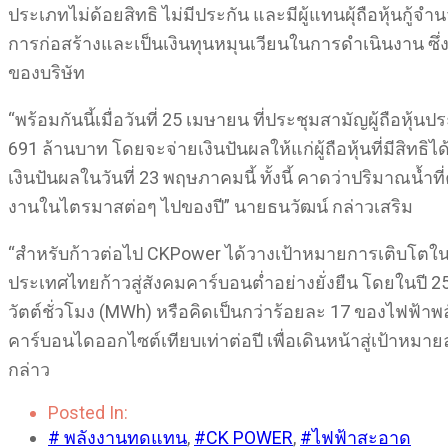
ประเภทไม่ด้อยสิทธิ ไม่มีประกัน และมีผู้แทนผุ้ถือหุ้นกู้จำ
การก่อสร้างและเป็นเงินทุนหมุนเวียนในการดำเนินงาน ซ
ของบริษัท
“พร้อมกันนี้เมื่อวันที่ 25 เมษายน ที่ประชุมสามัญผู้ถือหุ
691 ล้านบาท โดยจะจ่ายเงินปันผลให้แก่ผู้ถือหุ้นที่มีสิทธ
เงินปันผลในวันที่ 23 พฤษภาคมนี้ ทั้งนี้ คาดว่าปริมา
งานในไตรมาสต่อๆ ไปของปี” นายธนวัฒน์ กล่าวเสริม
“สำหรับก้าวต่อไป CKPower ได้วางเป้าหมายการเติบโตใ
ประเทศไทยก้าวสู่สังคมคาร์บอนต่ำอย่างยั่งยืน โดยในปี
วัตต์ชั่วโมง (MWh) หรือคิดเป็นกว่าร้อยละ 17 ของไฟฟ้าพ
คาร์บอนไดออกไซต์เทียบเท่าต่อปี เพื่อเดินหน้าสู่เป้าห
กล่าว
Posted In:
# พลังงานทดแทน
,
#CK POWER
,
#ไฟฟ้าสะอาด