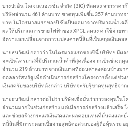
บางปะอิน โคเจนเนอเรชั่น จำกัด (BIC) ที่ลดลง จากราคาก๊า
บริษัทจำนวน 461 ล้านบาท ขาดทุนเพิ่มขึ้น 357 ล้านบาทจ
บาท ในไตรมาสแรกของปี ซึ่งเป็นผลมาจากปริมาณน้ำเฉลี่ยที
ผลให้ปริมาณการขายไฟฟ้าของ XPCL ลดลง ค่าใช้จ่ายทางการ
อัตราแลกเปลี่ยนจากการแปลงค่าหนี้สินที่เป็นสกุลเงินดอ
นายธนวัฒน์ กล่าวว่า ในไตรมาสแรกของปีนี้ บริษัทฯ ม
จะเป็นไตรมาสที่มีปริมาณน้ำต่ำที่สุดเนื่องจากเป็นช่วงฤดู
จำนวน 219 ล้านบาท จากเงินบาทที่อ่อนค่าลงค่อนข้างมากใ
ดอลลาร์สหรัฐ เพื่อดำเนินการก่อสร้างโครงการตั้งแต่ช่ว
เงินสดรับของบริษัทดังกล่าว บริษัทจะรับรู้ขาดทุนสุทธิจ
นายธนวัฒน์ กล่าวต่อไปว่า บริษัทเชื่อมั่นว่าการลงทุนในโ
จำนวนมากในช่วงก่อสร้าง แต่เมื่อการก่อสร้างแล้วเสร็
และช่วยสร้างกระแสเงินสดและผลตอบแทนที่มั่นคงและยั่ง
หนี้สินที่มีภาระดอกเบี้ยจ่ายสุทธิต่อส่วนของผู้ถือหุ้นรวม อ