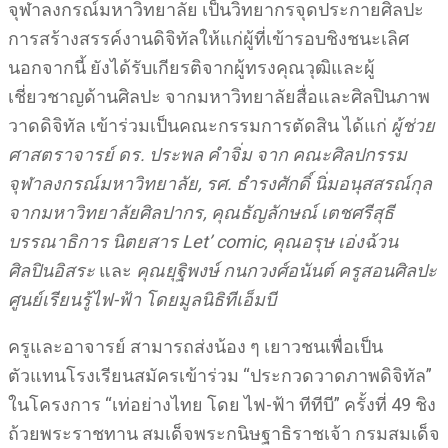
จุฬาลงกรณ์มหาวิทยาลัย เป็นวิทยากรจุดประกายศิลปะ
การสร้างสรรค์งานดิจิทัลให้แก่ผู้ที่เข้ารอบชิงชนะเลิศ
นอกจากนี้ ยังได้รับเกียรติจากผู้ทรงคุณวุฒิและผู้
เชี่ยวชาญด้านศิลปะ จากมหาวิทยาลัยสื่อและศิลปินภาพ
วาดดิจิทัล เข้าร่วมเป็นคณะกรรมการตัดสิน ได้แก่
ผู้ช่วย
ศาสตราจารย์ ดร. ประพล คำจิ่ม จาก คณะศิลปกรรม
จุฬาลงกรณ์มหาวิทยาลัย, รศ. ธำรงศักดิ์ นิ่มอนุสสรณ์กุล
จากมหาวิทยาลัยศิลปากร, คุณธัญลักษณ์ เตชศรีสุธี
บรรณาธิการ นิตยสาร
Let’ comic, คุณอรุษ เอ่งฉ้วน
ศิลปินอิสระ
และ
คุณยุฐิพงษ์​ กนกวงศ์อนันต์ ครูสอนศิลปะ
ศูนย์เรียนรู้ไฟ
-ฟ้า โดยมูลนิธิทีเอ็มบี
ครูและอาจารย์ สามารถส่งน้อง ๆ เยาวชนเพื่อเป็น
ตัวแทนโรงเรียนสมัครเข้าร่วม “ประกวดวาดภาพดิจิทัล”
ในโครงการ “เท่อย่างไทย โดย ไฟ-ฟ้า ทีทีบี” ครั้งที่ 49 ชิง
ถ้วยพระราชทาน สมเด็จพระกนิษฐาธิราชเจ้า กรมสมเด็จ