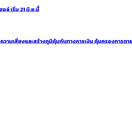
 เริ่ม 21 มิ.ย.นี้
วามเสี่ยงและสร้างภูมิคุ้มกันทางการเงิน คุ้มครองการตาย