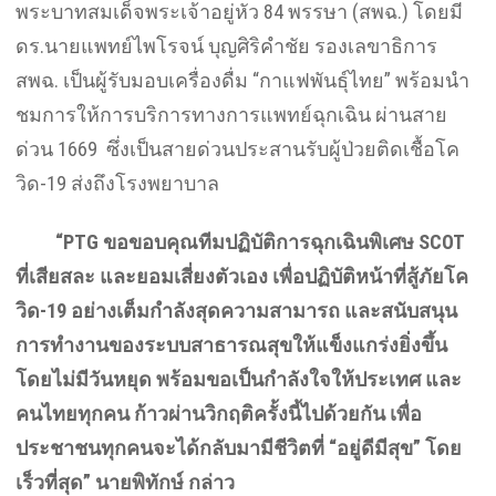
พระบาทสมเด็จพระเจ้าอยู่หัว 84 พรรษา (สพฉ.) โดยมี
ดร.นายแพทย์ไพโรจน์ บุญศิริคำชัย รองเลขาธิการ
สพฉ. เป็นผู้รับมอบเครื่องดื่ม “กาแฟพันธุ์ไทย” พร้อมนำ
ชมการให้การบริการทางการแพทย์ฉุกเฉิน ผ่านสาย
ด่วน 1669 ซึ่งเป็นสายด่วนประสานรับผู้ป่วยติดเชื้อโค
วิด-19 ส่งถึงโรงพยาบาล
“
PTG ขอขอบคุณทีมปฏิบัติการฉุกเฉินพิเศษ SCOT
ที่เสียสละ และยอมเสี่ยงตัวเอง เพื่อปฏิบัติหน้าที่สู้ภัยโค
วิด-19 อย่างเต็มกำลังสุดความสามารถ และสนับสนุน
การทำงานของระบบสาธารณสุขให้แข็งแกร่งยิ่งขึ้น
โดยไม่มีวันหยุด พร้อมขอเป็นกำลังใจให้ประเทศ และ
คนไทยทุกคน ก้าวผ่านวิกฤติครั้งนี้ไปด้วยกัน เพื่อ
ประชาชนทุกคนจะได้กลับมามีชีวิตที่ “อยู่ดีมีสุข” โดย
เร็วที่สุด” นายพิทักษ์ กล่าว