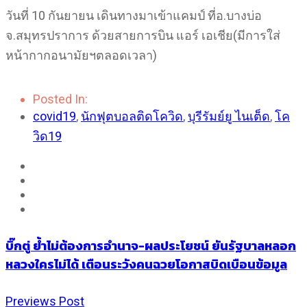
วันที่ 10 กันยายน เดินทางมาเข้าแคมป์ ที่อ.บางบ่อ
จ.สมุทรปราการ ด้วยสายการบิน แอร์ เอเชีย(มีการใส่
หน้ากากอนามัยฯตลอดเวลา)
Posted In:
covid19
,
นักฟุตบอลติดโควิด
,
บุรีรัมย์ยู ไนเต็ด
,
โค
วิด19
บิ๊กตู่ ย้ำไม่ต้องการอำนาจ-ผลประโยชน์ ยันรัฐบาลหลอก
หลวงใครไม่ได้ เตือนระวังคนฉวยโอกาสบิดเบือนข้อมูล
Previews Post